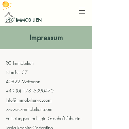
RC
IMMOBILIEN
Impressum
RC Immobilien
Nordstr. 37
40822 Mettmann
+49 (0) 178- 6390470
Info@
immobilien-rc.com
www.rc-immobilien.com
Vertretungsberechtigte Geschäftsführerin:
Tanja Rochira-Costantino